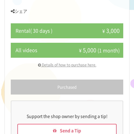
シェア
3,000
Rental( 30 days )
¥
5,000
All videos
¥
(1 month)
Details of how to purchase here.
Purchased
Support the shop owner by sending a tip!
Send a Tip