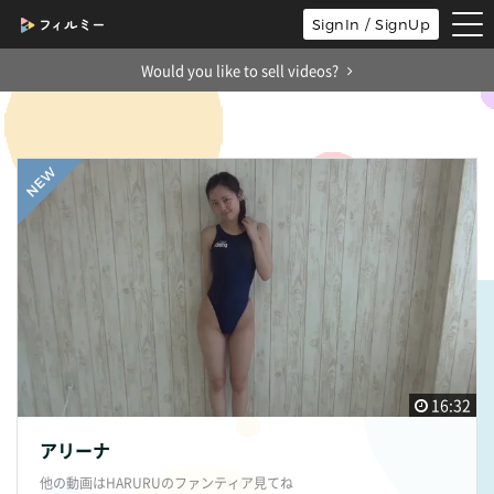
tog
SignIn / SignUp
nav
Would you like to sell videos?
16:32
アリーナ
他の動画はHARURUのファンティア見てね