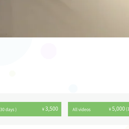
3,500
5,000
(
¥
¥
30 days )
All videos