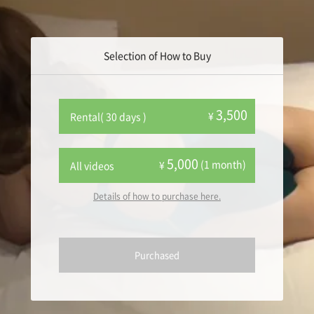
Selection of How to Buy
3,500
¥
Rental( 30 days )
5,000
(1 month)
¥
All videos
Details of how to purchase here.
Purchased