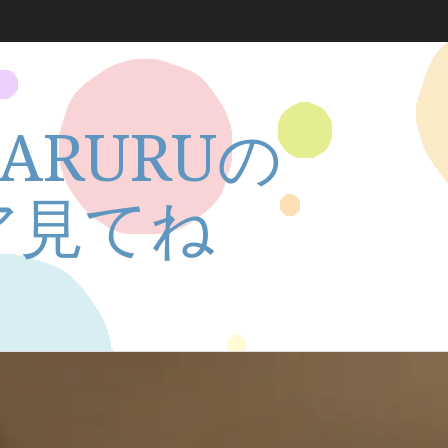
ARURUの
ア見てね