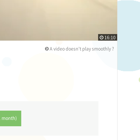
16:10
A video doesn't play smoothly ?
1 month)