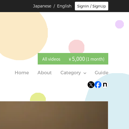
Japanese
/ English
SignIn / SignUp
5,000
All videos
(1 month)
¥
Home
About
Category
Guide