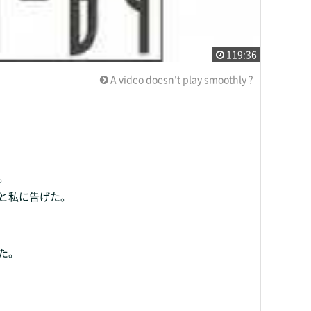
119:36
A video doesn't play smoothly ?
。
と私に告げた。
た。