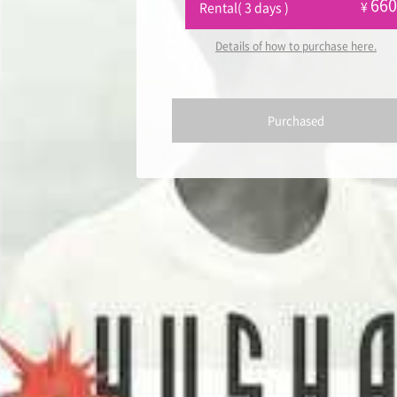
66
¥
Rental( 3 days )
Details of how to purchase here.
Purchased