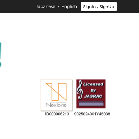
Japanese
/ English
SignIn / SignUp