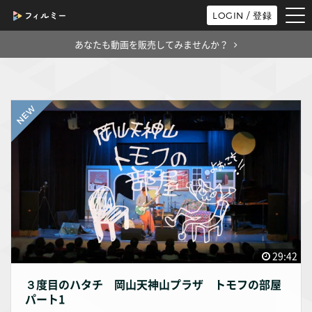
tog
LOGIN / 登録
nav
あなたも動画を販売してみませんか？
29:42
３度目のハタチ 岡山天神山プラザ トモフの部屋
パート1