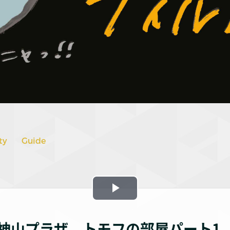
ty
Guide
Play
Video
神山プラザ トモフの部屋パート1