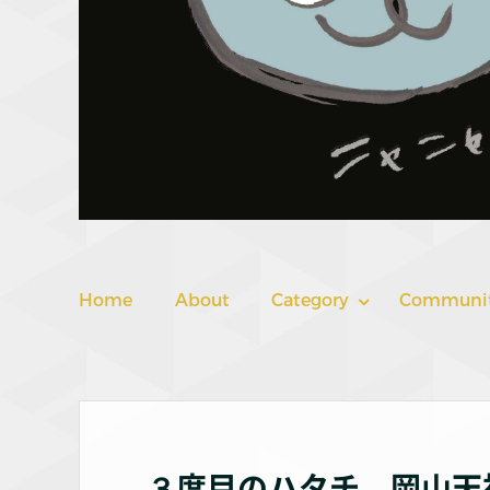
Home
About
Category
Communi
３度目のハタチ 岡山天