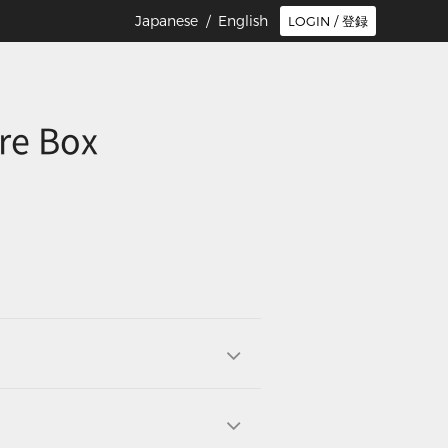
Japanese /
English
LOGIN / 登録
re Box