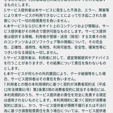
るものとします。
3.サービス提供者は本サービスに発生した不具合、エラー、障害等
により本サービスが利用できないことによって引き起こされた損
害について一切の賠償責任を負いません 。
4.本サービスならびに本サイト上のコンテンツおよび情報は、サー
ビス提供者がその時点で提供可能なものとします。サービス提供
者は提供する情報、利用者が登録・送信（発信）する文章その他
のコンテンツおよびソフトウェア等の情報について、その完全
性、正確性、適用性、有用性、利用可能性、安全性、確実性等に
つきいかなる保証も一切しません。
5.サービス提供者は、利用者に対して、適宜情報提供やアドバイス
を行うことがありますが、その結果について責任を負わないもの
とします。
6.本サービスが何らかの外的要因により、データ破損等をした場
合、サービス提供者はその責任を負いません。
7.利用者との間の本利用規約に基づく契約が消費者契約法（平成
12年法律第61号）第2条第3項の消費者契約に該当する場合には、
本利用規約のうち、サービス提供者の責任を完全に免責する規定
は適用されないものとします。本利用規約に基づく契約が消費者
契約に該当し、かつ、サービス提供者が債務不履行または不法行
為に基づき損害賠償責任を負う場合については、サービス提供者