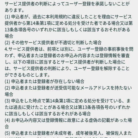
サービス提供者の判断によってユーザー登録を承諾しないことが
あります。
(1) 申込者が、過去に本利用規約に違反したことを理由にサービス
提供者から第14条第1項に定める処分を受けた者である場合又は第
13条各項各号のいずれかに該当しもしくは該当するおそれがある
場合
(2) その他サービス提供者が不適切と判断した場合
4.サービス提供者は、前項とは別に、ユーザー登録の事前事後を問
わず、申込者または登録者のお申込み内容または登録情報を審査
し、以下の項目に該当するとサービス提供者が判断した場合に
は、サービス提供者の判断により、ユーザー登録を解除すること
ができるものとします。
(1) 申込者または登録者が存在しない場合
(2) 申込者または登録者が送受信可能なメールアドレスを持たない
場合
(3) 申込をした時点で第14条第1項に定める処分を受けている、ま
たは過去に受けたことがある場合又は第13条各項各号のいずれか
に該当しもしくは該当するおそれがある場合
(4) お申込み内容又は登録情報に故意による虚偽の記載があった場
合
(5) 申込者または登録者が未成年者、成年被後見人、被保佐人また