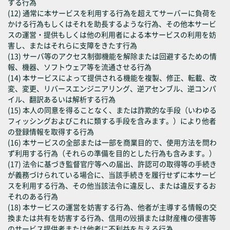
する行為
(12) 通常に本サービスを利用する行為を超えてサーバーに負荷を
かける行為もしくはそれを助長するような行為、その他本サービ
スの運営・提供もしくは他の利用者による本サービスの利用を妨
害し、またはそれらに支障をきたす行為
(13) サーバ等のアクセス制御機能を解除または回避するための情
報、機器、ソフトウェア等を流通させる行為
(14) 本サービスによって提供される機能を複製、修正、転載、改
変、変更、リバースエンジニアリング、逆アセンブル、逆コンパ
イル、翻訳あるいは解析する行為
(15) 本人の同意を得ることなく、または詐欺的な手段（いわゆる
フィッシングおよびこれに類する手段を含みます。）により他者
の登録情報を取得する行為
(16) 本サービスの全部または一部を商業目的で、使用方法を問わ
ず利用する行為（それらの準備を目的とした行為も含みます。）
(17) 法令に基づき監督官庁等への届出、許認可の取得等の手続き
が義務づけられている場合に、当該手続きを履行せずに本サービ
スを利用する行為、その他当該法令に違反し、または違反するお
それのある行為
(18) 本サービスの運営を妨害する行為、他者が主導する情報の交
換または共有を妨害する行為、信用の毀損または財産権の侵害等
のサービス提供者または他者に不利益を与える行為