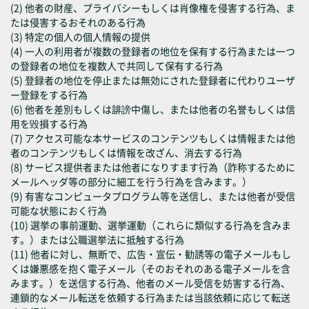
(2) 他者の財産、プライバシーもしくは肖像権を侵害する行為、ま
たは侵害するおそれのある行為
(3) 特定の個人の個人情報の提供
(4) 一人の利用者が複数の登録者の地位を保有する行為または一つ
の登録者の地位を複数人で共同して保有する行為
(5) 登録者の地位を停止または無効にされた登録者に代わりユーザ
ー登録をする行為
(6) 他者を差別もしくは誹謗中傷し、または他者の名誉もしくは信
用を毀損する行為
(7) アクセス可能な本サービスのコンテンツもしくは情報または他
者のコンテンツもしくは情報を改ざん、消去する行為
(8) サービス提供者または他者になりすます行為（詐称するために
メールヘッダ等の部分に細工を行う行為を含みます。）
(9) 有害なコンピュータプログラム等を送信し、または他者が受信
可能な状態におく行為
(10) 選挙の事前運動、選挙運動（これらに類似する行為を含みま
す。）または公職選挙法に抵触する行為
(11) 他者に対し、無断で、広告・宣伝・勧誘等の電子メールもし
くは嫌悪感を抱く電子メール（そのおそれのある電子メールを含
みます。）を送信する行為、他者のメール受信を妨害する行為、
連鎖的なメール転送を依頼する行為または当該依頼に応じて転送