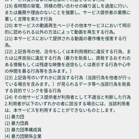
(19) 長時間の架電、同様の問い合わせの繰り返しを過度に行い、
または義務や理由のないことを強要し、サービス提供者の業務に
著しく支障を来たす行為
(20) 本サービスの動画再生ページその他本サービスにおいて明示
的に認められる以外の方法によって動画を再生する行為。
(21) 本サービスにおいて提供される動画の著作権を侵害する行
為。
(22) 上記各号の他、法令もしくは本利用規約に違反する行為、ま
たは公序良俗に違反する行為（暴力を助長し、誘発するおそれの
ある情報もしくは残虐な映像を送信もしくは表示する行為や心中
の仲間を募る行為等を含みます。）
(23) 上記各号のいずれかに該当する行為（当該行為を他者が行っ
ている場合を含みます。）が見られるデータ等へ当該行為を助長
する目的でリンクを張る行為
(24) その他サービス提供者が利用者として不適当と判断した行為
2.利用者が以下のいずれかの者に該当する場合には、当該利用者
は、本サービスを利用することができないものとします。
(1) 暴力団
(2) 暴力団員
(3) 暴力団準構成員
(4) 暴力団関係企業