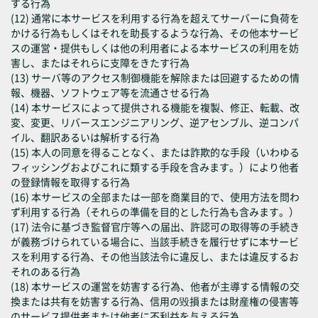
する行為
(12) 通常に本サービスを利用する行為を超えてサーバーに負荷を
かける行為もしくはそれを助長するような行為、その他本サービ
スの運営・提供もしくは他の利用者による本サービスの利用を妨
害し、またはそれらに支障をきたす行為
(13) サーバ等のアクセス制御機能を解除または回避するための情
報、機器、ソフトウェア等を流通させる行為
(14) 本サービスによって提供される機能を複製、修正、転載、改
変、変更、リバースエンジニアリング、逆アセンブル、逆コンパ
イル、翻訳あるいは解析する行為
(15) 本人の同意を得ることなく、または詐欺的な手段（いわゆる
フィッシングおよびこれに類する手段を含みます。）により他者
の登録情報を取得する行為
(16) 本サービスの全部または一部を商業目的で、使用方法を問わ
ず利用する行為（それらの準備を目的とした行為も含みます。）
(17) 法令に基づき監督官庁等への届出、許認可の取得等の手続き
が義務づけられている場合に、当該手続きを履行せずに本サービ
スを利用する行為、その他当該法令に違反し、または違反するお
それのある行為
(18) 本サービスの運営を妨害する行為、他者が主導する情報の交
換または共有を妨害する行為、信用の毀損または財産権の侵害等
のサービス提供者または他者に不利益を与える行為