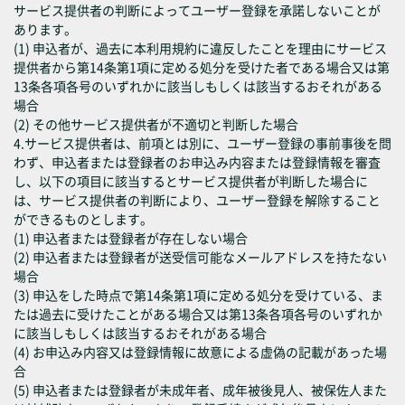
サービス提供者の判断によってユーザー登録を承諾しないことが
あります。
(1) 申込者が、過去に本利用規約に違反したことを理由にサービス
提供者から第14条第1項に定める処分を受けた者である場合又は第
13条各項各号のいずれかに該当しもしくは該当するおそれがある
場合
(2) その他サービス提供者が不適切と判断した場合
4.サービス提供者は、前項とは別に、ユーザー登録の事前事後を問
わず、申込者または登録者のお申込み内容または登録情報を審査
し、以下の項目に該当するとサービス提供者が判断した場合に
は、サービス提供者の判断により、ユーザー登録を解除すること
ができるものとします。
(1) 申込者または登録者が存在しない場合
(2) 申込者または登録者が送受信可能なメールアドレスを持たない
場合
(3) 申込をした時点で第14条第1項に定める処分を受けている、ま
たは過去に受けたことがある場合又は第13条各項各号のいずれか
に該当しもしくは該当するおそれがある場合
(4) お申込み内容又は登録情報に故意による虚偽の記載があった場
合
(5) 申込者または登録者が未成年者、成年被後見人、被保佐人また