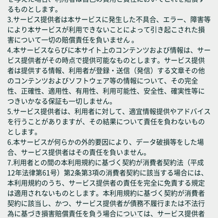
るものとします。
3.サービス提供者は本サービスに発生した不具合、エラー、障害等
により本サービスが利用できないことによって引き起こされた損
害について一切の賠償責任を負いません 。
4.本サービスならびに本サイト上のコンテンツおよび情報は、サー
ビス提供者がその時点で提供可能なものとします。サービス提供
者は提供する情報、利用者が登録・送信（発信）する文章その他
のコンテンツおよびソフトウェア等の情報について、その完全
性、正確性、適用性、有用性、利用可能性、安全性、確実性等に
つきいかなる保証も一切しません。
5.サービス提供者は、利用者に対して、適宜情報提供やアドバイス
を行うことがありますが、その結果について責任を負わないもの
とします。
6.本サービスが何らかの外的要因により、データ破損等をした場
合、サービス提供者はその責任を負いません。
7.利用者との間の本利用規約に基づく契約が消費者契約法（平成
12年法律第61号）第2条第3項の消費者契約に該当する場合には、
本利用規約のうち、サービス提供者の責任を完全に免責する規定
は適用されないものとします。本利用規約に基づく契約が消費者
契約に該当し、かつ、サービス提供者が債務不履行または不法行
為に基づき損害賠償責任を負う場合については、サービス提供者