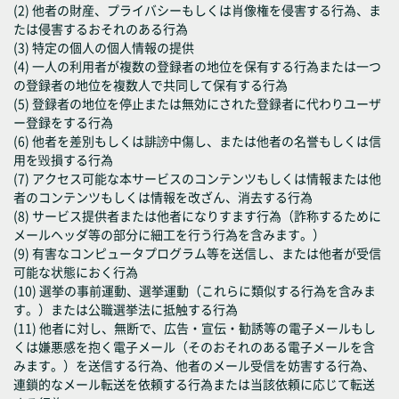
(2) 他者の財産、プライバシーもしくは肖像権を侵害する行為、ま
たは侵害するおそれのある行為
(3) 特定の個人の個人情報の提供
(4) 一人の利用者が複数の登録者の地位を保有する行為または一つ
の登録者の地位を複数人で共同して保有する行為
(5) 登録者の地位を停止または無効にされた登録者に代わりユーザ
ー登録をする行為
(6) 他者を差別もしくは誹謗中傷し、または他者の名誉もしくは信
用を毀損する行為
(7) アクセス可能な本サービスのコンテンツもしくは情報または他
者のコンテンツもしくは情報を改ざん、消去する行為
(8) サービス提供者または他者になりすます行為（詐称するために
メールヘッダ等の部分に細工を行う行為を含みます。）
(9) 有害なコンピュータプログラム等を送信し、または他者が受信
可能な状態におく行為
(10) 選挙の事前運動、選挙運動（これらに類似する行為を含みま
す。）または公職選挙法に抵触する行為
(11) 他者に対し、無断で、広告・宣伝・勧誘等の電子メールもし
くは嫌悪感を抱く電子メール（そのおそれのある電子メールを含
みます。）を送信する行為、他者のメール受信を妨害する行為、
連鎖的なメール転送を依頼する行為または当該依頼に応じて転送