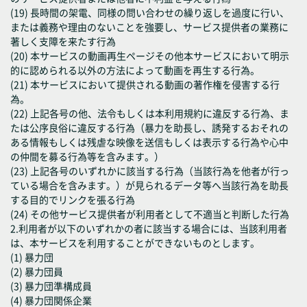
(19) 長時間の架電、同様の問い合わせの繰り返しを過度に行い、
または義務や理由のないことを強要し、サービス提供者の業務に
著しく支障を来たす行為
(20) 本サービスの動画再生ページその他本サービスにおいて明示
的に認められる以外の方法によって動画を再生する行為。
(21) 本サービスにおいて提供される動画の著作権を侵害する行
為。
(22) 上記各号の他、法令もしくは本利用規約に違反する行為、ま
たは公序良俗に違反する行為（暴力を助長し、誘発するおそれの
ある情報もしくは残虐な映像を送信もしくは表示する行為や心中
の仲間を募る行為等を含みます。）
(23) 上記各号のいずれかに該当する行為（当該行為を他者が行っ
ている場合を含みます。）が見られるデータ等へ当該行為を助長
する目的でリンクを張る行為
(24) その他サービス提供者が利用者として不適当と判断した行為
2.利用者が以下のいずれかの者に該当する場合には、当該利用者
は、本サービスを利用することができないものとします。
(1) 暴力団
(2) 暴力団員
(3) 暴力団準構成員
(4) 暴力団関係企業