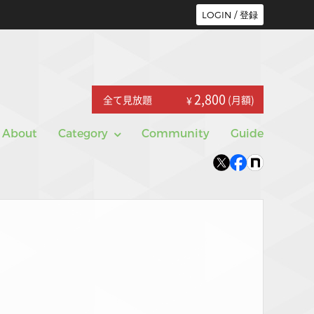
LOGIN / 登録
2,800
全て見放題
(月額)
¥
About
Category
Community
Guide