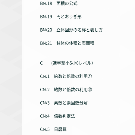
B№18 面積の公式
B№19 円とおうぎ形
B№20 立体図形の名称と表し方
B№21 柱体の体積と表面積
C (進学塾小5小6レベル）
C№1 約数と倍数の利用①
C№2 約数と倍数の利用②
C№3 素数と素因数分解
C№4 倍数判定法
C№5 日暦算