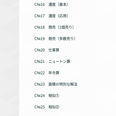
C№16 濃度（基本）
C№17 濃度（応用）
C№18 商売（1個売り）
C№19 商売（多数売り）
C№20 仕事算
C№21 ニュートン算
C№22 年令算
C№23 面積の特別な解法
C№24 相似①
C№25 相似②