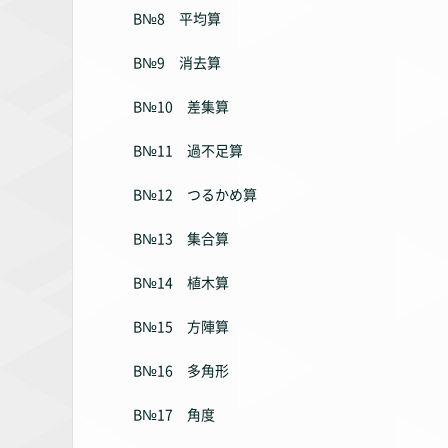
B№8 平均算
B№9 消去算
B№10 差集算
B№11 過不足算
B№12 つるかめ算
B№13 集合算
B№14 植木算
B№15 方陣算
B№16 多角形
B№17 角度