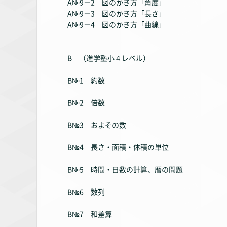
A№9－2 図のかき方「角度」
A№9－3 図のかき方「長さ」
A№9－4 図のかき方「曲線」
B （進学塾小４レベル）
B№1 約数
B№2 倍数
B№3 およその数
B№4 長さ・面積・体積の単位
B№5 時間・日数の計算、暦の問題
B№6 数列
B№7 和差算