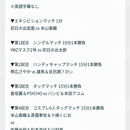
※英語字幕なし
▼エキシビションマッチ 1分
初日の出仮面 vs 米山香織
▼第1試合 シングルマッチ 10分1本勝負
YMZマスク2号 vs 初日の出太郎
▼第2試合 ハンディキャップマッチ 15分1本勝負
帯広さやか vs 雄馬＆反抗期？びぃ
▼第3試合 タッグマッチ 15分1本勝負
倉垣翼＆PSYCHO vs バンビ＆本田アユム
▼第4試合 コスプレ6人タッグマッチ 15分1本勝負
米山香織＆真霜拳號＆十嶋くにお
vs
佐藤光留＆松本浩代＆川村亮