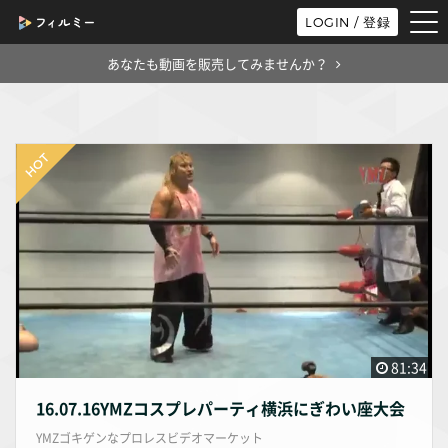
tog
LOGIN / 登録
nav
あなたも動画を販売してみませんか？
81:34
16.07.16YMZコスプレパーティ横浜にぎわい座大会
YMZゴキゲンなプロレスビデオマーケット