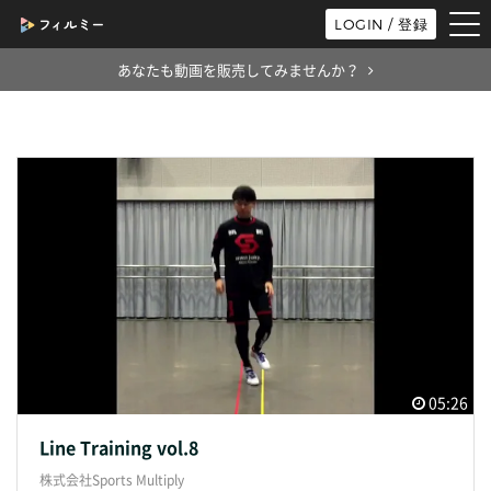
tog
LOGIN / 登録
nav
あなたも動画を販売してみませんか？
05:26
Line Training vol.8
株式会社Sports Multiply