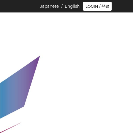
Japanese /
English
LOGIN / 登録