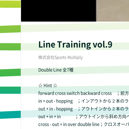
Line Training vol.9
株式会社Sports Multiply
Double Line 全7種
☆ Hint ☆
forward cross switch backwar
in + out - hopping ；インアウトか
out + in - hopping ；アウトインか
out + in + in ；アウトインから斜め方向
cross - out + in over double