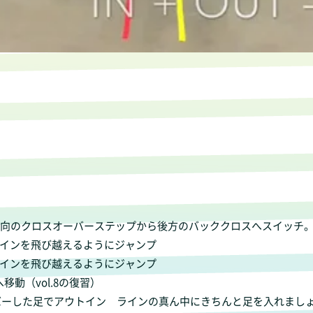
d cross ；前方向のクロスオーバーステップから後方のバッククロスへスイッチ
ら２本のラインを飛び越えるようにジャンプ
ら２本のラインを飛び越えるようにジャンプ
へ移動（vol.8の復習）
 line；クロスオーバーした足でアウトイン ラインの真ん中にきちんと足を入れま