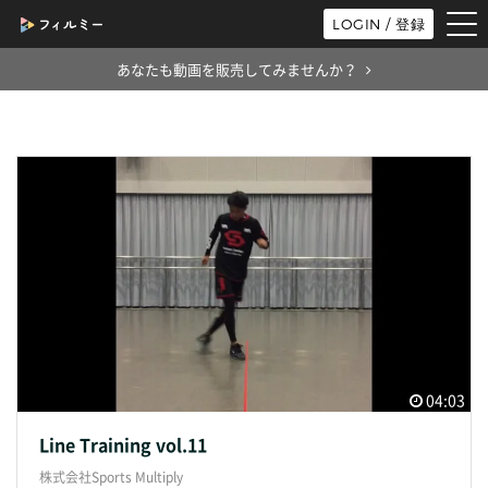
tog
LOGIN / 登録
nav
あなたも動画を販売してみませんか？
04:03
Line Training vol.11
株式会社Sports Multiply