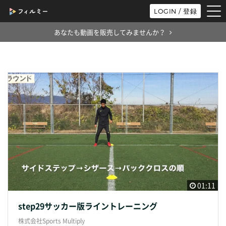
tog
LOGIN / 登録
nav
あなたも動画を販売してみませんか？
01:11
step29サッカー版ライントレーニング
株式会社Sports Multiply