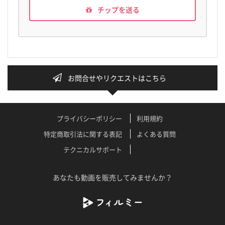
チップを送る
お問合せやリクエストはこちら
プライバシーポリシー
利用規約
特定商取引法に関する表記
よくある質問
テクニカルサポート
あなたも動画を販売してみませんか？