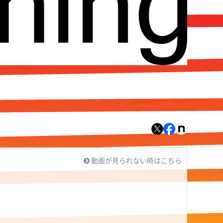
動画が見られない時はこちら