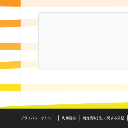
プライバシーポリシー
利用規約
特定商取引法に関する表記