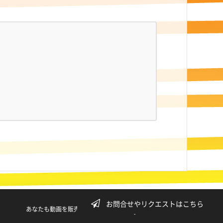
お問合せやリクエストはこちら
あなたも動画を販売してみませんか？