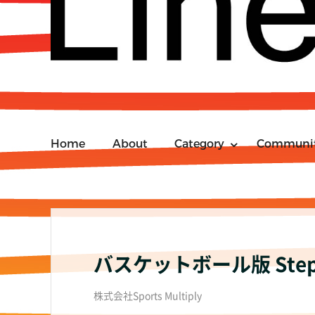
Home
About
Category
Communi
バスケットボール版 Step
株式会社Sports Multiply