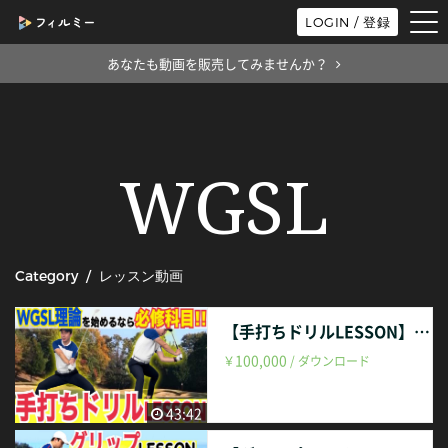
tog
LOGIN / 登録
nav
あなたも動画を販売してみませんか？
WGSL
Category / レッスン動画
【手打ちドリルLESSON】vol.109
100,000
￥
/ ダウンロード
43:42