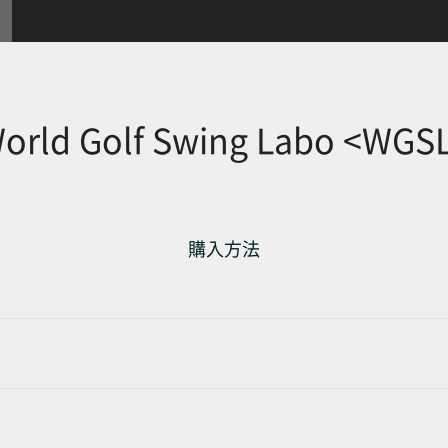
orld Golf Swing Labo <WGS
購入方法