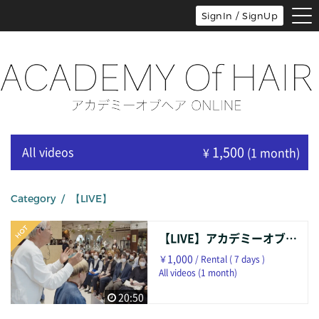
tog
SignIn / SignUp
nav
1,500
All videos
¥
(1 month)
Category / 【LIVE】
【LIVE】アカデミーオブヘア：ヘアカラー①[ダブルカラー・ブリーチカラー・ホイルワーク]
1,000
￥
/ Rental ( 7 days )
All videos (1 month)
20:50