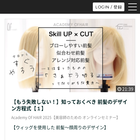
tog
LOGIN / 登録
nav
21:39
【もう失敗しない！】知っておくべき 前髪のデザイ
ン方程式【１】
Academy Of HAIR 2025【美容師のための オンラインセミナー】
【ウィッグを使用した 前髪〜顔周りのデザイン】