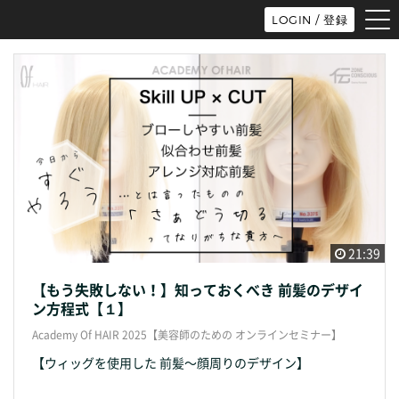
tog
LOGIN / 登録
nav
21:39
【もう失敗しない！】知っておくべき 前髪のデザイ
ン方程式【１】
Academy Of HAIR 2025【美容師のための オンラインセミナー】
【ウィッグを使用した 前髪〜顔周りのデザイン】