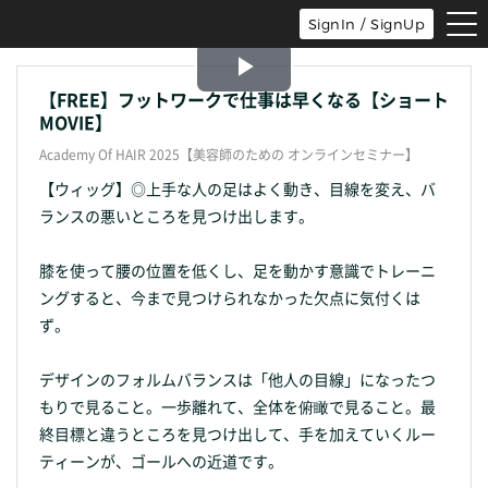
tog
SignIn / SignUp
nav
Play
【FREE】フットワークで仕事は早くなる【ショート
MOVIE】
Video
Academy Of HAIR 2025【美容師のための オンラインセミナー】
【ウィッグ】◎上手な人の足はよく動き、目線を変え、バ
ランスの悪いところを見つけ出します。
膝を使って腰の位置を低くし、足を動かす意識でトレーニ
ングすると、今まで見つけられなかった欠点に気付くは
ず。
デザインのフォルムバランスは「他人の目線」になったつ
もりで見ること。一歩離れて、全体を俯瞰で見ること。最
終目標と違うところを見つけ出して、手を加えていくルー
ティーンが、ゴールへの近道です。