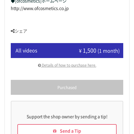
◆[ofcosmetics]ホームページ
http://www.ofcosmetics.co.jp
シェア
1,500
All videos
¥
(1 month)
Details of how to purchase here.
Purchased
Support the shop owner by sending a tip!
Send a Tip