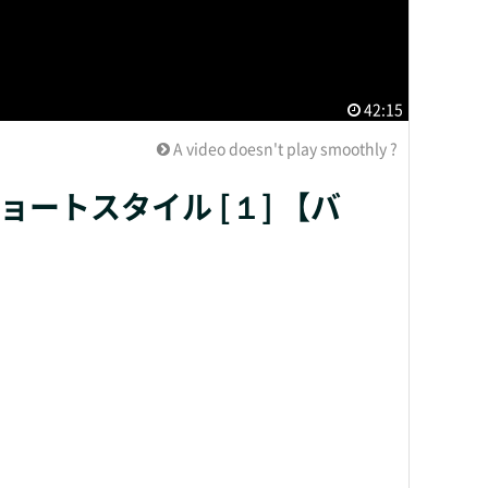
42:15
A video doesn't play smoothly ?
ートスタイル [１] 【バ