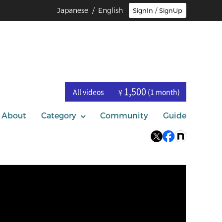
Japanese
/ English
SignIn / SignUp
1,500
All videos
(1 month)
¥
About
Category
Community
Guide