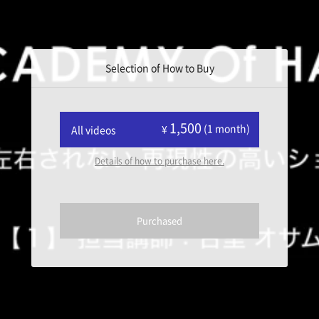
Selection of How to Buy
1,500
(1 month)
¥
All videos
Details of how to purchase here.
Purchased