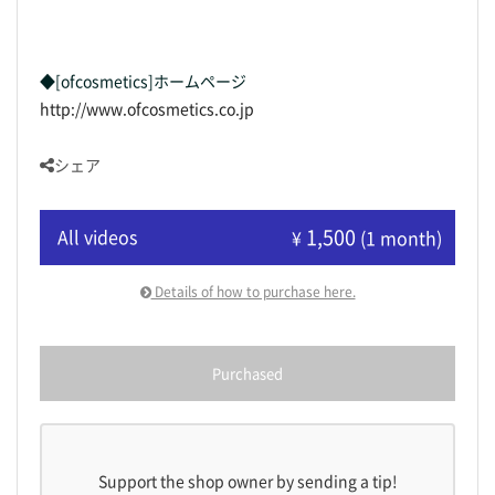
◆[ofcosmetics]ホームページ
http://www.ofcosmetics.co.jp
シェア
1,500
All videos
¥
(1 month)
Details of how to purchase here.
Purchased
Support the shop owner by sending a tip!