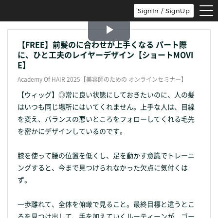
tog
SignIn / SignUp
nav
Play
【FREE】前髪のに合わせが上手くなる パート際
に、ひと工夫のレイヤーデザイン【ショートMOVI
Video
E】
Academy Of HAIR 2025【美容師のための オンラインセミナー】
【ウィッグ】◎常に良い状態にしておきたいのに、人の髪
はいつも同じ場所にはいてくれません。上手な人は、目線
を変え、バランスの悪いところをフォローしてくれる毛先
を密かにデザインしているのです。
膝を使って腰の位置を低くし、足を動かす意識でトレーニ
ングすると、今まで見つけられなかった欠点に気付くは
ず。
一歩離れて、全体を俯瞰で見ること。最終目標と違うとこ
ろを見つけ出して、手を加えていくルーティーンが、ゴー