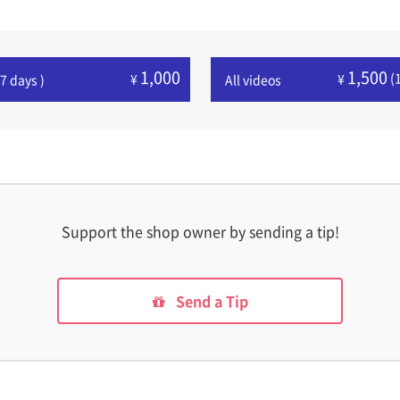
1,000
1,500
(
¥
¥
7 days )
All videos
Support the shop owner by sending a tip!
Send a Tip