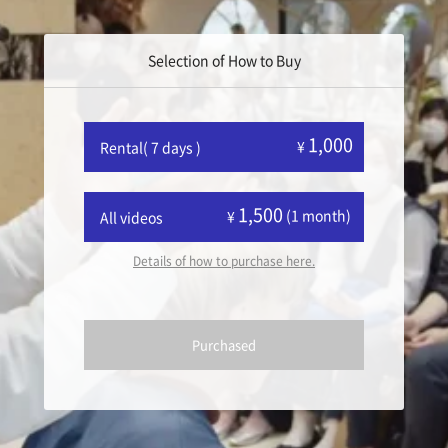
Selection of How to Buy
1,000
¥
Rental( 7 days )
1,500
(1 month)
¥
All videos
Details of how to purchase here.
Purchased