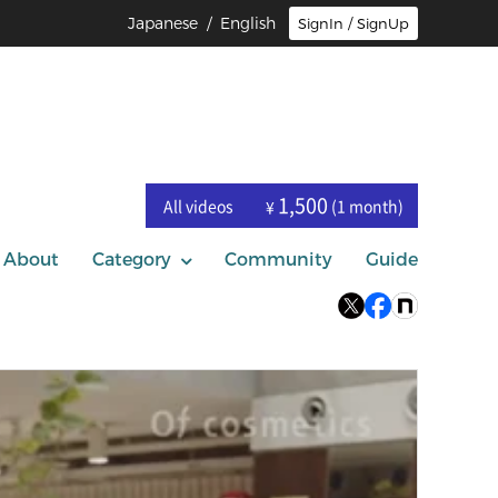
Japanese
/ English
SignIn / SignUp
1,500
All videos
(1 month)
¥
About
Category
Community
Guide