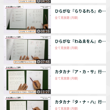
04:55
ひらがな『らりるれろ』の美しい書き方
全て見放題 (月額)
08:16
ひらがな『わゐゑをん』の美しい書き方
全て見放題 (月額)
07:48
カタカナ『ア・カ・サ』行の美しい書き方
全て見放題 (月額)
11:27
カタカナ『タ・ナ・ハ』行の美しい書き方
全て見放題 (月額)