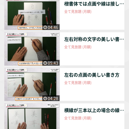
楷書体では点画や線は接して書く
全て見放題 (月額)
04:46
左右対称の文字の美しい書き方
全て見放題 (月額)
05:43
左右の点画の美しい書き方
全て見放題 (月額)
04:28
横線が三本以上の場合の線の書き方
全て見放題 (月額)