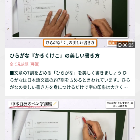
06:05
ひらがな『かきくけこ』の美しい書き方
全て見放題 (月額)
■文章の7割を占める「ひらがな」を美しく書きましょう ひ
らがなは日本語文章の約7割を占めると言われています。ひら
がなの美しい書き方を身につけるだけで字の印象は大きく変
わります。 本動画では、ひらがなの『かきくけこ』を解説し
ています。