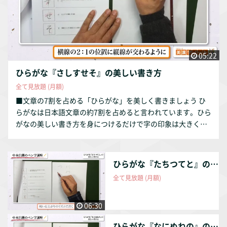
05:22
ひらがな『さしすせそ』の美しい書き方
全て見放題 (月額)
■文章の7割を占める「ひらがな」を美しく書きましょう ひ
らがなは日本語文章の約7割を占めると言われています。ひら
がなの美しい書き方を身につけるだけで字の印象は大きく変
わります。 本動画では、ひらがなの『さしすせそ』を解説し
ています。
ひらがな『たちつてと』の美しい書き方
全て見放題 (月額)
06:30
ひらがな『なにぬねの』の美しい書き方