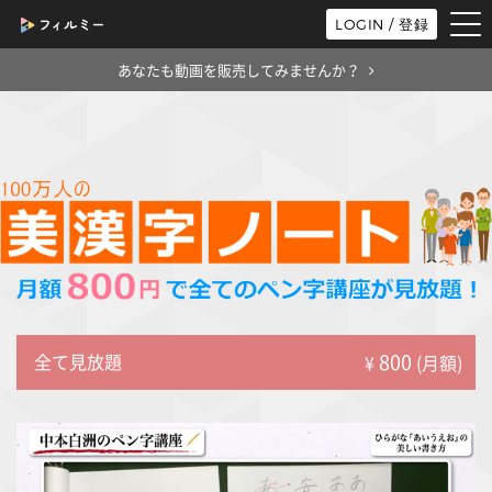
tog
LOGIN / 登録
nav
あなたも動画を販売してみませんか？
800
全て見放題
¥
(月額)