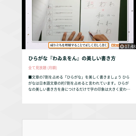
07:48
ひらがな『わゐゑをん』の美しい書き方
全て見放題 (月額)
■文章の7割を占める「ひらがな」を美しく書きましょう ひら
がなは日本語文章の約7割を占めると言われています。ひらが
なの美しい書き方を身につけるだけで字の印象は大きく変わり
ます。 本動画では、ひらがなの『わゐゑをん』を解説してい
ます。