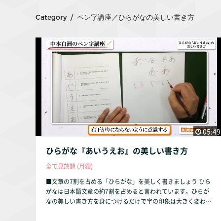
Category / ペン字講座／ひらがなの美しい書き方
05:49
ひらがな『あいうえお』の美しい書き方
全て見放題 (月額)
■文章の7割を占める「ひらがな」を美しく書きましょう ひら
がなは日本語文章の約7割を占めると言われています。ひらが
なの美しい書き方を身につけるだけで字の印象は大きく変わり
ます。 本動画では、ひらがなの『あいうえお』を解説してい