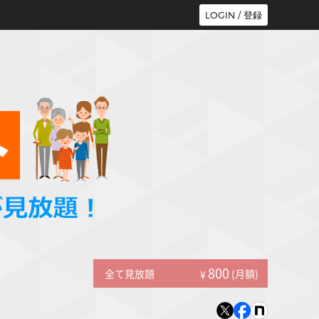
LOGIN / 登録
800
全て見放題
(月額)
¥