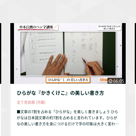
06:05
ひらがな『かきくけこ』の美しい書き方
全て見放題 (月額)
■文章の7割を占める「ひらがな」を美しく書きましょう ひら
がなは日本語文章の約7割を占めると言われています。ひらが
なの美しい書き方を身につけるだけで字の印象は大きく変わり
ます。 本動画では、ひらがなの『かきくけこ』を解説してい