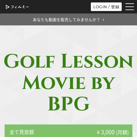
tog
LOGIN / 登録
nav
あなたも動画を販売してみませんか？
Golf Lesson
Movie by
BPG
3,000
全て見放題
¥
(月額)