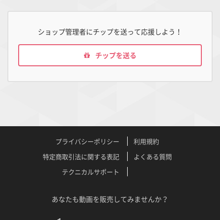
ショップ管理者にチップを送って応援しよう！
チップを送る
プライバシーポリシー
利用規約
特定商取引法に関する表記
よくある質問
テクニカルサポート
あなたも動画を販売してみませんか？