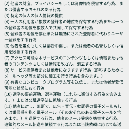
(2) 他者の財産、プライバシーもしくは肖像権を侵害する行為、ま
たは侵害するおそれのある行為
(3) 特定の個人の個人情報の提供
(4) 一人の利用者が複数の登録者の地位を保有する行為または一つ
の登録者の地位を複数人で共同して保有する行為
(5) 登録者の地位を停止または無効にされた登録者に代わりユーザ
ー登録をする行為
(6) 他者を差別もしくは誹謗中傷し、または他者の名誉もしくは信
用を毀損する行為
(7) アクセス可能な本サービスのコンテンツもしくは情報または他
者のコンテンツもしくは情報を改ざん、消去する行為
(8) サービス提供者または他者になりすます行為（詐称するために
メールヘッダ等の部分に細工を行う行為を含みます。）
(9) 有害なコンピュータプログラム等を送信し、または他者が受信
可能な状態におく行為
(10) 選挙の事前運動、選挙運動（これらに類似する行為を含みま
す。）または公職選挙法に抵触する行為
(11) 他者に対し、無断で、広告・宣伝・勧誘等の電子メールもし
くは嫌悪感を抱く電子メール（そのおそれのある電子メールを含
みます。）を送信する行為、他者のメール受信を妨害する行為、
連鎖的なメール転送を依頼する行為または当該依頼に応じて転送