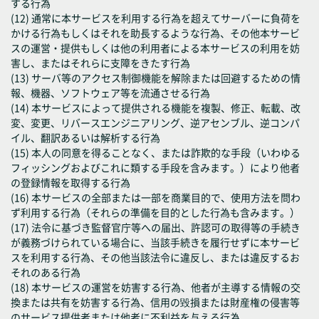
する行為
(12) 通常に本サービスを利用する行為を超えてサーバーに負荷を
かける行為もしくはそれを助長するような行為、その他本サービ
スの運営・提供もしくは他の利用者による本サービスの利用を妨
害し、またはそれらに支障をきたす行為
(13) サーバ等のアクセス制御機能を解除または回避するための情
報、機器、ソフトウェア等を流通させる行為
(14) 本サービスによって提供される機能を複製、修正、転載、改
変、変更、リバースエンジニアリング、逆アセンブル、逆コンパ
イル、翻訳あるいは解析する行為
(15) 本人の同意を得ることなく、または詐欺的な手段（いわゆる
フィッシングおよびこれに類する手段を含みます。）により他者
の登録情報を取得する行為
(16) 本サービスの全部または一部を商業目的で、使用方法を問わ
ず利用する行為（それらの準備を目的とした行為も含みます。）
(17) 法令に基づき監督官庁等への届出、許認可の取得等の手続き
が義務づけられている場合に、当該手続きを履行せずに本サービ
スを利用する行為、その他当該法令に違反し、または違反するお
それのある行為
(18) 本サービスの運営を妨害する行為、他者が主導する情報の交
換または共有を妨害する行為、信用の毀損または財産権の侵害等
のサービス提供者または他者に不利益を与える行為