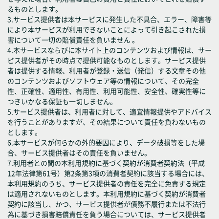
るものとします。
3.サービス提供者は本サービスに発生した不具合、エラー、障害等
により本サービスが利用できないことによって引き起こされた損
害について一切の賠償責任を負いません 。
4.本サービスならびに本サイト上のコンテンツおよび情報は、サー
ビス提供者がその時点で提供可能なものとします。サービス提供
者は提供する情報、利用者が登録・送信（発信）する文章その他
のコンテンツおよびソフトウェア等の情報について、その完全
性、正確性、適用性、有用性、利用可能性、安全性、確実性等に
つきいかなる保証も一切しません。
5.サービス提供者は、利用者に対して、適宜情報提供やアドバイス
を行うことがありますが、その結果について責任を負わないもの
とします。
6.本サービスが何らかの外的要因により、データ破損等をした場
合、サービス提供者はその責任を負いません。
7.利用者との間の本利用規約に基づく契約が消費者契約法（平成
12年法律第61号）第2条第3項の消費者契約に該当する場合には、
本利用規約のうち、サービス提供者の責任を完全に免責する規定
は適用されないものとします。本利用規約に基づく契約が消費者
契約に該当し、かつ、サービス提供者が債務不履行または不法行
為に基づき損害賠償責任を負う場合については、サービス提供者