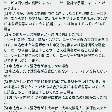
サービス提供者の判断によってユーザー登録を承諾しないことが
あります。
(1) 申込者が、過去に本利用規約に違反したことを理由にサービス
提供者から第14条第1項に定める処分を受けた者である場合又は第
13条各項各号のいずれかに該当しもしくは該当するおそれがある
場合
(2) その他サービス提供者が不適切と判断した場合
4.サービス提供者は、前項とは別に、ユーザー登録の事前事後を問
わず、申込者または登録者のお申込み内容または登録情報を審査
し、以下の項目に該当するとサービス提供者が判断した場合に
は、サービス提供者の判断により、ユーザー登録を解除すること
ができるものとします。
(1) 申込者または登録者が存在しない場合
(2) 申込者または登録者が送受信可能なメールアドレスを持たない
場合
(3) 申込をした時点で第14条第1項に定める処分を受けている、ま
たは過去に受けたことがある場合又は第13条各項各号のいずれか
に該当しもしくは該当するおそれがある場合
(4) お申込み内容又は登録情報に故意による虚偽の記載があった場
合
(5) 申込者または登録者が未成年者、成年被後見人、被保佐人また