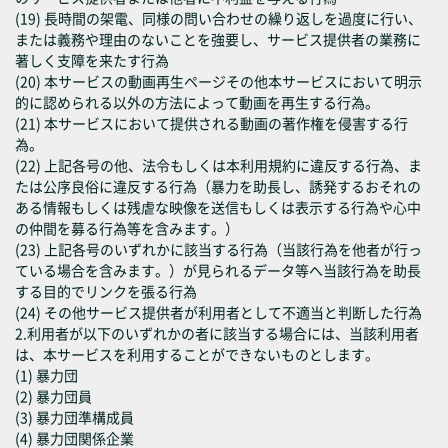
(19) 長時間の架電、同様の問い合わせの繰り返しを過度に行い、
または義務や理由のないことを強要し、サービス提供者の業務に
著しく支障を来たす行為
(20) 本サービスの動画再生ページその他本サービスにおいて明示
的に認められる以外の方法によって動画を再生する行為。
(21) 本サービスにおいて提供される動画の著作権を侵害する行
為。
(22) 上記各号の他、法令もしくは本利用規約に違反する行為、ま
たは公序良俗に違反する行為（暴力を助長し、誘発するおそれの
ある情報もしくは残虐な映像を送信もしくは表示する行為や心中
の仲間を募る行為等を含みます。）
(23) 上記各号のいずれかに該当する行為（当該行為を他者が行っ
ている場合を含みます。）が見られるデータ等へ当該行為を助長
する目的でリンクを張る行為
(24) その他サービス提供者が利用者として不適当と判断した行為
2.利用者が以下のいずれかの者に該当する場合には、当該利用者
は、本サービスを利用することができないものとします。
(1) 暴力団
(2) 暴力団員
(3) 暴力団準構成員
(4) 暴力団関係企業