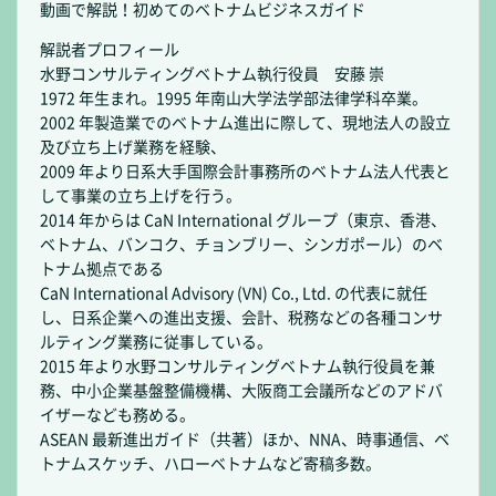
動画で解説！初めてのベトナムビジネスガイド
解説者プロフィール
水野コンサルティングベトナム執行役員 安藤 崇
1972 年生まれ。1995 年南山大学法学部法律学科卒業。
2002 年製造業でのベトナム進出に際して、現地法人の設立
及び立ち上げ業務を経験、
2009 年より日系大手国際会計事務所のベトナム法人代表と
して事業の立ち上げを行う。
2014 年からは CaN International グループ（東京、香港、
ベトナム、バンコク、チョンブリー、シンガポール）のベ
トナム拠点である
CaN International Advisory (VN) Co., Ltd. の代表に就任
し、日系企業への進出支援、会計、税務などの各種コンサ
ルティング業務に従事している。
2015 年より水野コンサルティングベトナム執行役員を兼
務、中小企業基盤整備機構、大阪商工会議所などのアドバ
イザーなども務める。
ASEAN 最新進出ガイド（共著）ほか、NNA、時事通信、ベ
トナムスケッチ、ハローベトナムなど寄稿多数。