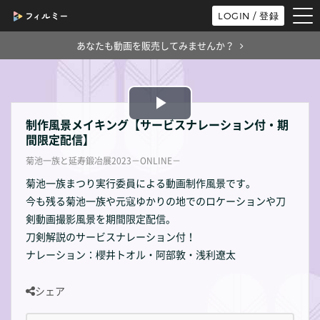
tog
LOGIN / 登録
nav
あなたも動画を販売してみませんか？
Play
制作風景メイキング【サービスナレーション付・期
間限定配信】
Video
菊池一族と延寿鍛冶展2023－ONLINE－
菊池一族まつり実行委員による動画制作風景です。
今も残る菊池一族や元寇ゆかりの地でのロケーションや刀
剣動画撮影風景を期間限定配信。
刀剣解説のサービスナレーション付！
ナレーション：櫻井トオル・阿部敦・浅利遼太
シェア