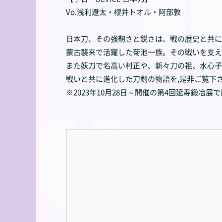
Vo.浅利遼太・櫻井トオル・阿部敦
日本刀、その強靭さと鋭さは、戦の歴史と共に
蒙古襲来で活躍した菊池一族。その戦いを支え
また妖刀で名高い村正や、新々刀の祖、水心子
戦いと共に進化した刀剣の物語を,是非ご覧下
※2023年10月28日～開催の第4回延寿鍛