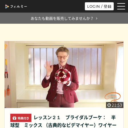
tog
LOGIN / 登録
nav
あなたも動画を販売してみませんか？
21:53
レッスン２１ ブライダルブーケ： 半
特典付き
球型 ミックス （古典的なビデマイヤー）ワイヤー