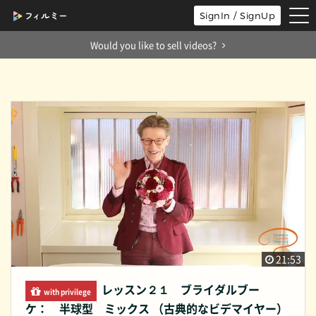
tog
SignIn / SignUp
nav
Would you like to sell videos?
21:53
レッスン２１ ブライダルブー
with privilege
ケ： 半球型 ミックス （古典的なビデマイヤー）