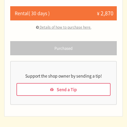
2,870
Rental( 30 days )
¥
Details of how to purchase here.
Purchased
Support the shop owner by sending a tip!
Send a Tip