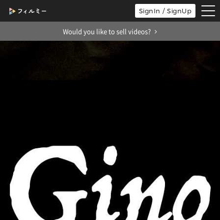
tog
SignIn / SignUp
nav
Would you like to sell videos?