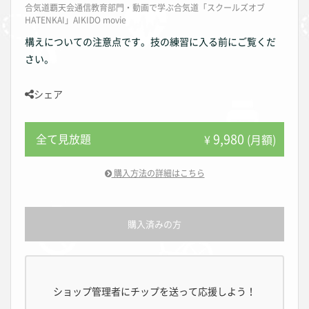
合気道覇天会通信教育部門・動画で学ぶ合気道「スクールズオブ
HATENKAI」AIKIDO movie
構えについての注意点です。技の練習に入る前にご覧くだ
さい。
シェア
9,980
全て見放題
¥
(月額)
購入方法の詳細はこちら
購入済みの方
ショップ管理者にチップを送って応援しよう！