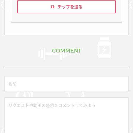
チップを送る
COMMENT