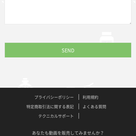
プライバシーポリシー
利用規約
特定商取引法に関する表記
よくある質問
テクニカルサポート
あなたも動画を販売してみませんか？