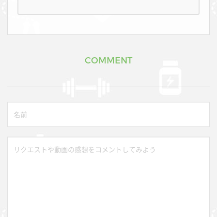
COMMENT