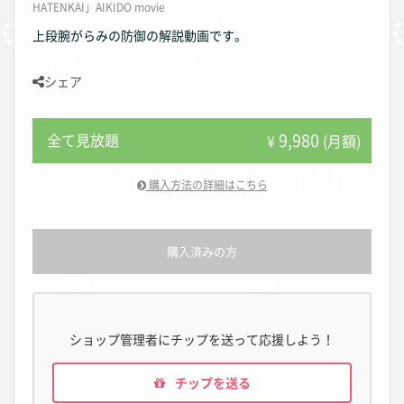
HATENKAI」AIKIDO movie
上段腕がらみの防御の解説動画です。
シェア
9,980
全て見放題
¥
(月額)
購入方法の詳細はこちら
購入済みの方
ショップ管理者にチップを送って応援しよう！
チップを送る