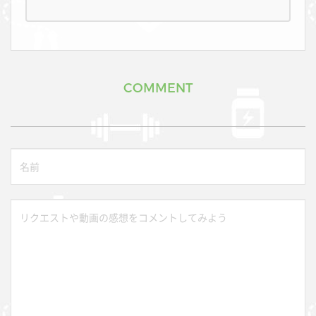
COMMENT