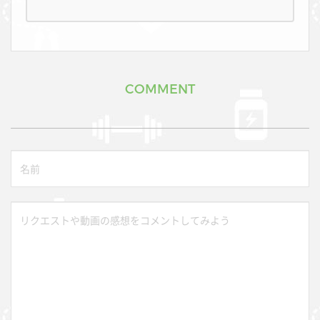
COMMENT