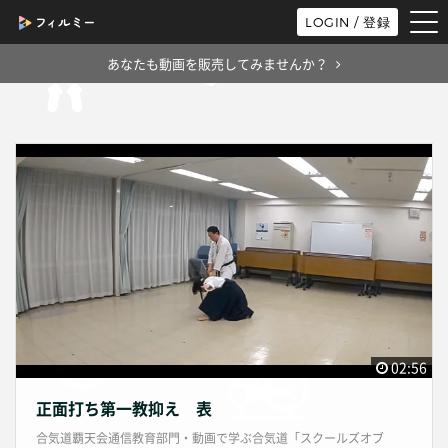
tog
LOGIN / 登録
nav
あなたも動画を販売してみませんか？
02:56
正面打ち第一教抑え 表
合気道覇天会通信教育部門・動画で学ぶ合気道「スクールズオブ