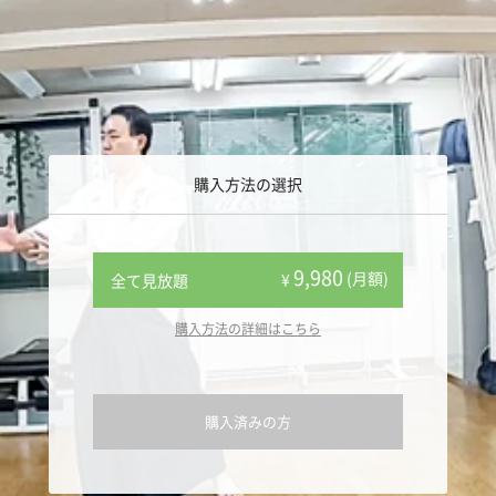
購入方法の選択
9,980
(月額)
¥
全て見放題
購入方法の詳細はこちら
購入済みの方