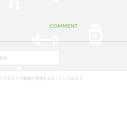
COMMENT