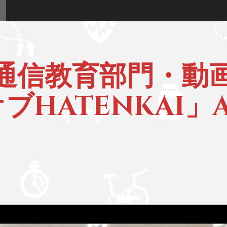
通信教育部門・動
ATENKAI」AI