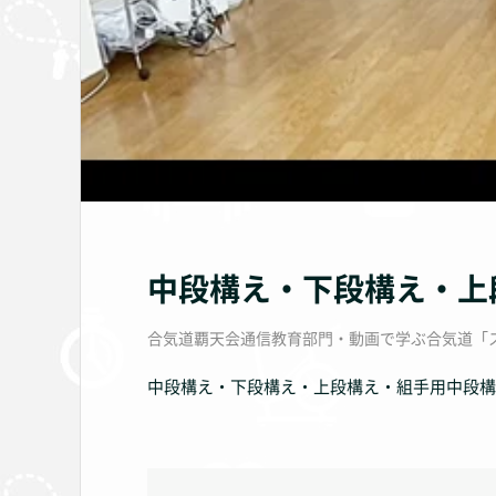
中段構え・下段構え・上
合気道覇天会通信教育部門・動画で学ぶ合気道「スクールズ
中段構え・下段構え・上段構え・組手用中段構