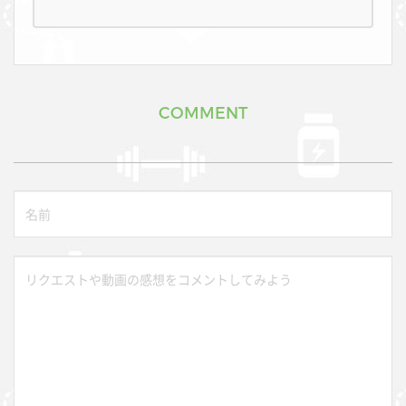
COMMENT