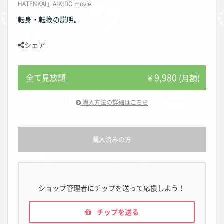
HATENKAI」AIKIDO movie
転身・転換の説明。
シェア
9,980
全て見放題
¥
(月額)
購入方法の詳細はこちら
購入済みの方
ショップ管理者にチップを送って応援しよう！
チップを送る