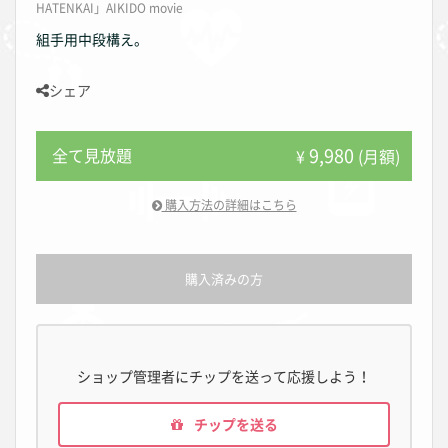
HATENKAI」AIKIDO movie
組手用中段構え。
シェア
9,980
全て見放題
¥
(月額)
購入方法の詳細はこちら
購入済みの方
ショップ管理者にチップを送って応援しよう！
チップを送る