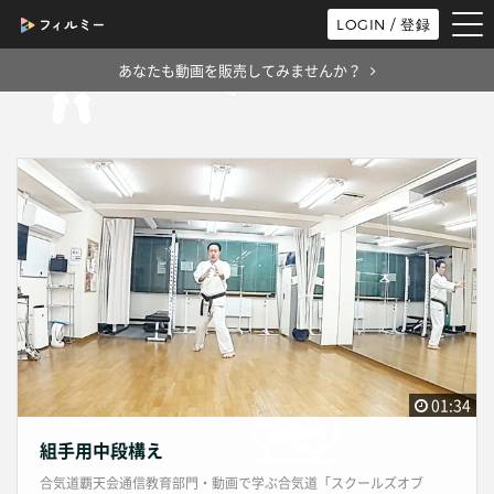
tog
LOGIN / 登録
nav
あなたも動画を販売してみませんか？
01:34
組手用中段構え
合気道覇天会通信教育部門・動画で学ぶ合気道「スクールズオブ