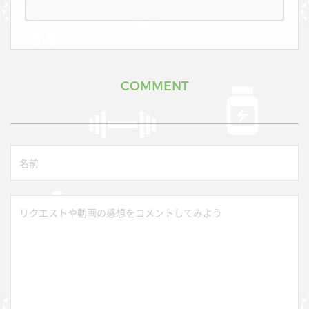
COMMENT