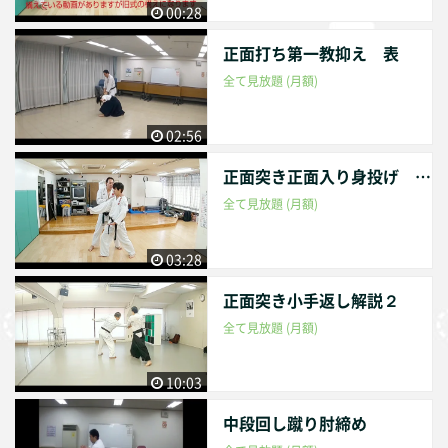
00:28
正面打ち第一教抑え 表
全て見放題 (月額)
02:56
正面突き正面入り身投げ 表
全て見放題 (月額)
03:28
正面突き小手返し解説２
全て見放題 (月額)
10:03
中段回し蹴り肘締め