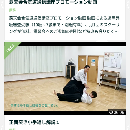
覇天会合気道通信講座プロモーション動画
無料
覇天会合気道通信講座プロモーション動画 動画による遠隔昇
級審査受験（10級～7級まで・別途有料）、月1回のスクーリ
ングが無料、講習会へのご参加の割引など特典も盛りだくさ
んです。 合気道を通じて心身を鍛え、より充実した社会生活
をおくりましょう！ 是非通信講座の受講お待ちいたしており
ます。
06:06
正面突き小手返し解説１
無料