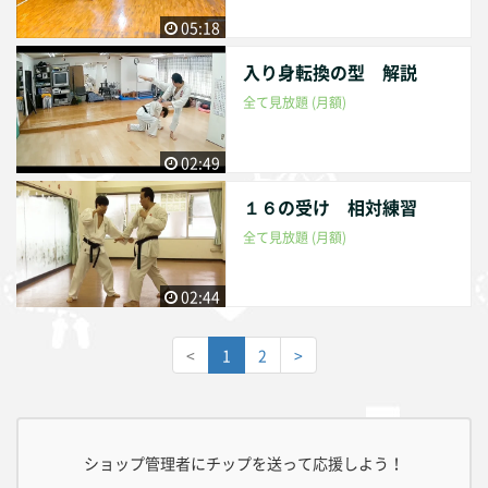
05:18
入り身転換の型 解説
全て見放題 (月額)
02:49
１６の受け 相対練習
全て見放題 (月額)
02:44
<
1
2
>
ショップ管理者にチップを送って応援しよう！