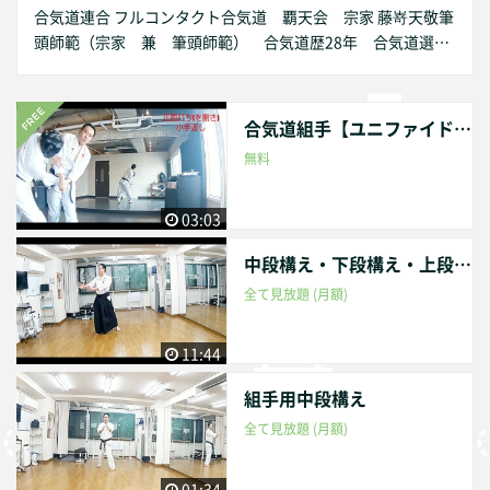
合気道連合 フルコンタクト合気道 覇天会 宗家 藤嵜天敬筆
頭師範（宗家 兼 筆頭師範） 合気道歴28年 合気道選手
権大会本戦トーナメント優勝3回 準優勝1回 優秀賞1回
中学時に相撲県大会出場 防具付き系空手全国大会優秀新人
賞 極真空手全国大会出場経験あり、他の武道経験 実践合
合気道組手【ユニファイドルール】参考動画
気道三段 伝統合気道初段 八光流柔術四段 空手三段 柔
無料
道初段 手裏剣術二段 短棒術初段 スポーツチャンバライ
ンストラクター資格有。他、合気道修行時代には合気道の指
導員資格等多数を取得。 TV番組にて「バナナマン」さん、
03:03
「榊原郁恵」さん、「ユージ」さん、「E-girls」さん、「春
中段構え・下段構え・上段構え・組手用中段構え
香クリスティーン」さんらに合気道や護身術を指導。著作
DVD「合気道を使う」全二巻 BABジャパン出版局より販
全て見放題 (月額)
売。フルコンタクト合気道選手権大会を現在（2019年）まで
に23回開催し、主審を務める。より良い実践合気道の実現に
11:44
向けて覇天会を主催する。 覇天会公式HP http://www.hate
nkai.jp/ Google translation was used. International Aikido
組手用中段構え
Union Full Contact Aikido Hatenkai. Fujisaki Tenkei. Advan
全て見放題 (月額)
ced master of HATENKAI Aikido. 28 years of experience in A
ikido. Winner 3 times Advanced Tournaments at the "Practi
01:34