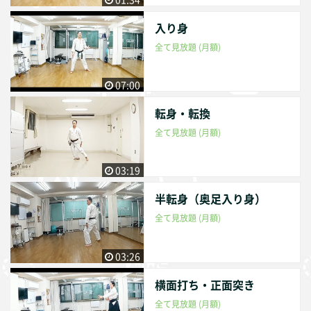
cal Real Aikido Championships" . 2nd place 1 time. 1 awar
d for excellence. Tournament hosted by Aikido SA Particip
入り身
ated in Sumo Prefecture tournament when he was a junior
全て見放題 (月額)
high school student. Excellent newcomer award at nationa
l competition of Karate wearing a protector. Kyokushin Kar
ate national tournament experience. Other martial arts exp
07:00
erience. Practical Aikido black belt three steps.Practical Ai
転身・転換
kido teaching qualification. traditional Aikido black belt fir
st steps. Hakko style jiu-jitsu black belt four steps. Three st
全て見放題 (月額)
eps of karate black belt. The first stage of Judo black belt.
Shuriken black belt two steps. Short stick martial art black
03:19
belt first stage. Sports Chambara instructor. In addition, du
ring the Aikido training era, he obtained many Aikido instr
半転身（奥足入り身）
uctor qualifications. Instructed Aikido and self-defense tec
全て見放題 (月額)
hniques on TV programs. The famous comedian “Banana
Man”, the famous singer “Sakakibara Ikue”, the actor “Yuj
03:26
i”, the singer group “E-girls”, and the TV personality “Haru
ka Christine”. All two volumes of the DVD “Using Aikido” ar
横面打ち・正面突き
e available from BAB Japan Press. Has hosted the "Full Co
全て見放題 (月額)
ntact Aikido Championships" 23 times by now (2019) and s