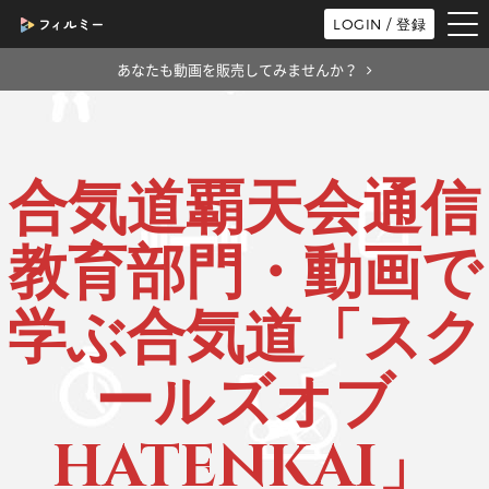
tog
LOGIN / 登録
nav
あなたも動画を販売してみませんか？
合気道覇天会通信
教育部門・動画で
学ぶ合気道「スク
ールズオブ
HATENKAI」