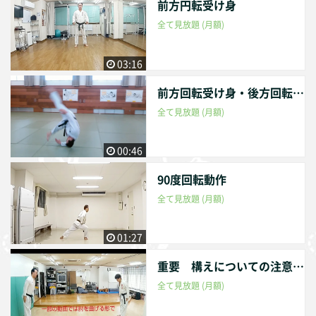
前方円転受け身
全て見放題 (月額)
03:16
前方回転受け身・後方回転受け身 参考動画
全て見放題 (月額)
00:46
90度回転動作
全て見放題 (月額)
01:27
重要 構えについての注意点（技の練習に入る前にご覧ください）
全て見放題 (月額)