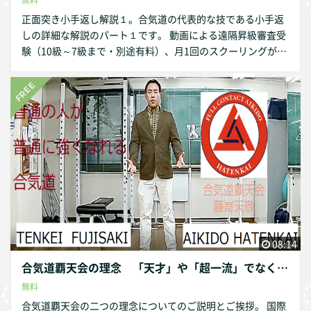
正面突き小手返し解説１。合気道の代表的な技である小手返
しの詳細な解説のパート１です。 動画による遠隔昇級審査受
験（10級～7級まで・別途有料）、月1回のスクーリングが無
料、講習会へのご参加の割引など特典も盛りだくさんです。
合気道を通じて心身を鍛え、より充実した社会生活をおくり
ましょう！ 是非通信講座の受講お待ちいたしております。
08:14
合気道覇天会の理念 「天才」や「超一流」でなくとも「普通の人が普通に強くなれる合気道」の実現に向けて 覇天会筆頭師範ご挨拶
無料
合気道覇天会の二つの理念についてのご説明とご挨拶。 国際