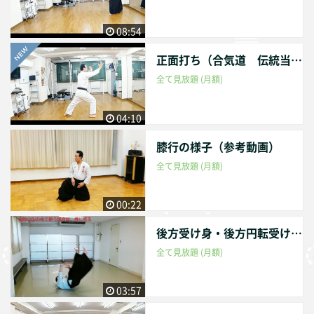
erves as the referee.Organize the Hatenkai for the realizati
on of a better and effective Aikido.
08:54
正面打ち（合気道 伝統当身技）
全て見放題 (月額)
04:10
膝行の様子（参考動画）
全て見放題 (月額)
00:22
後方受け身・後方円転受け身
全て見放題 (月額)
03:57