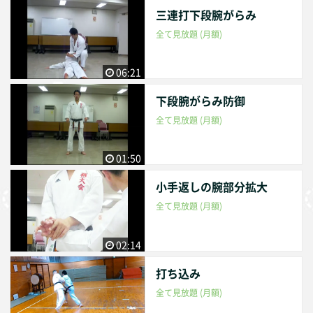
三連打下段腕がらみ
全て見放題 (月額)
06:21
下段腕がらみ防御
全て見放題 (月額)
01:50
小手返しの腕部分拡大
全て見放題 (月額)
02:14
打ち込み
全て見放題 (月額)