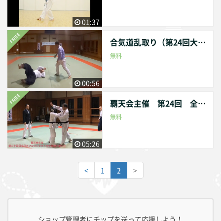
01:37
合気道乱取り（第24回大会）
無料
00:56
覇天会主催 第24回 全日本フルコンタクト合気道選手権大会ハイライト集
無料
05:26
<
1
2
>
ショップ管理者にチップを送って応援しよう！