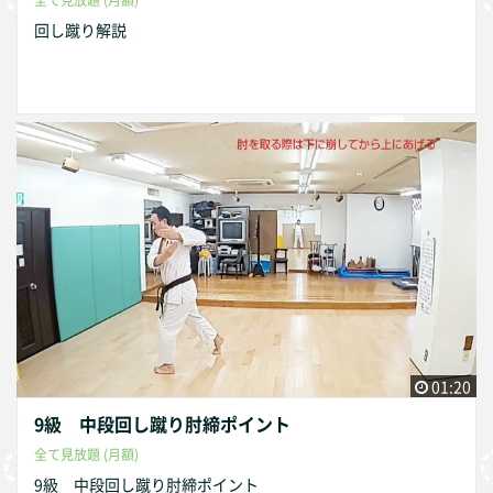
回し蹴り解説
01:20
9級 中段回し蹴り肘締ポイント
全て見放題 (月額)
9級 中段回し蹴り肘締ポイント