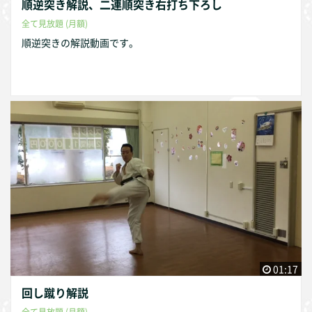
順逆突き解説、二連順突き右打ち下ろし
全て見放題 (月額)
順逆突きの解説動画です。
01:17
回し蹴り解説
全て見放題 (月額)