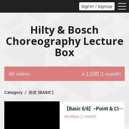
tog
SignIn / SignUp
nav
Hilty & Bosch
Choreography Lecture
Box
1,500
All videos
¥
(1 month)
Category / 基礎 [BASIC]
【Basic 6/8】~Point & Clap~ "クラップ&ポイント"
All videos (1 month)