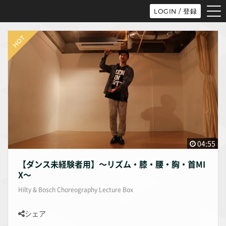
tog
LOGIN / 登録
nav
04:55
【ダンス未経験者用】〜リズム・膝・腰・胸・首MI
X〜
Hilty & Bosch Choreography Lecture Box
シェア