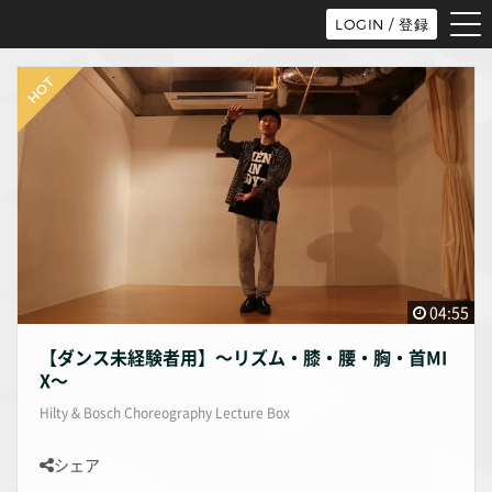
tog
LOGIN / 登録
nav
04:55
【ダンス未経験者用】〜リズム・膝・腰・胸・首MI
X〜
Hilty & Bosch Choreography Lecture Box
シェア