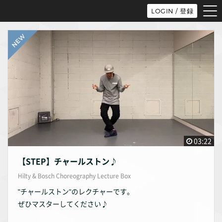
tog
LOGIN / 登録
nav
03:22
【STEP】チャールストン♪
Hilty & Bosch Choreography Lecture Box
"チャールストン"のレクチャーです。
ぜひマスターしてください♪