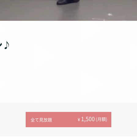
ン♪
1,500
(月額)
¥
全て見放題