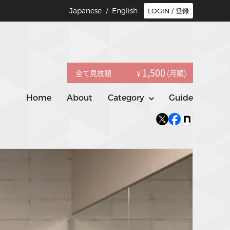
Japanese /
English
LOGIN / 登録
1,500
全て見放題
(月額)
¥
Home
About
Category
Guide