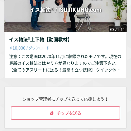
21:11
イス軸法®︎上下軸【動画教材】
10,000
￥
/ ダウンロード
注意：この動画は2020年11月に収録されたモノです。現在の
最新のイス軸法とはやり方が異なりますのでご注意下さい。
【全てのアスリートに送る！最高の立つ技術】 クイック体軸
調整「イス軸法®︎」 ※この動画教材には、インストラクター
講座でしか話さない、上下軸の『理論』が一部収録されてい
ます。 ※上下軸の詳しいやり方のみを知りたい方は「イス軸
法の教科書」をオススメします。 https://note.com/isujikuh
ショップ管理者にチップを送って応援しよう！
o/n/nb4762bce5073 【動画内容】 ・体軸とは ・正しい姿勢
はマニュアル化できない ・足の構造の話し ・バランス悪い人
チップを送る
が多い理由 ・イス軸法〈基本〉上下軸 ・正確に体軸を作る5
つのポイント ・バランスを悪くする習慣 ・イス軸法の理論初
公開 etc ※WindowsはGoogleChrome対応になっています。